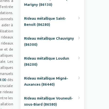
triels à
Marigny (86130)
d'entrée
dations.
Rideau métallique Saint-
ionnels
Benoît (86280)
 aider à
ilisation
 rideaux
Rideau métallique Chauvigny
 rideaux
(86300)
ue et de
alliques
Rideau métallique Loudun
ale. Les
(86200)
lliques
 manuels
Rideau métallique Migné-
4 00
dès
Auxances (86440)
cruciale
e rideau
ntre les
Rideau métallique Vouneuil-
allation
sous-Biard (86580)