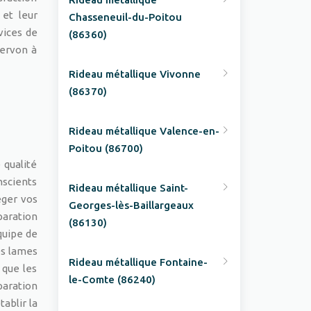
 et leur
Chasseneuil-du-Poitou
vices de
(86360)
Servon à
Rideau métallique Vivonne
(86370)
Rideau métallique Valence-en-
Poitou (86700)
 qualité
nscients
Rideau métallique Saint-
éger vos
Georges-lès-Baillargeaux
paration
(86130)
quipe de
es lames
Rideau métallique Fontaine-
 que les
le-Comte (86240)
paration
tablir la