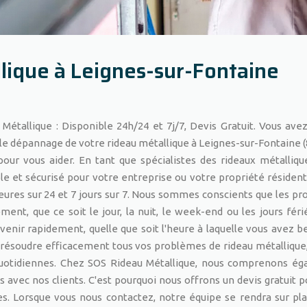
lique à Leignes-sur-Fontaine
étallique : Disponible 24h/24 et 7j/7, Devis Gratuit. Vous ave
 le dépannage de votre rideau métallique à Leignes-sur-Fontaine (
our vous aider. En tant que spécialistes des rideaux métalliqu
e et sécurisé pour votre entreprise ou votre propriété résidenti
heures sur 24 et 7 jours sur 7. Nous sommes conscients que les p
nt, que ce soit le jour, la nuit, le week-end ou les jours férié
venir rapidement, quelle que soit l'heure à laquelle vous avez b
résoudre efficacement tous vos problèmes de rideau métallique,
 quotidiennes. Chez SOS Rideau Métallique, nous comprenons é
 avec nos clients. C'est pourquoi nous offrons un devis gratuit p
s. Lorsque vous nous contactez, notre équipe se rendra sur pl