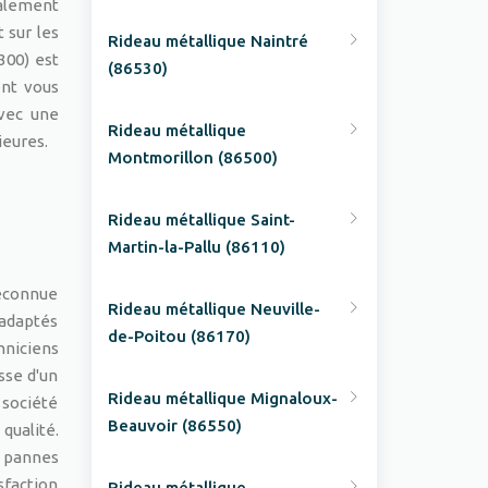
galement
 sur les
Rideau métallique Naintré
300) est
(86530)
ent vous
Avec une
Rideau métallique
ieures.
Montmorillon (86500)
Rideau métallique Saint-
Martin-la-Pallu (86110)
reconnue
Rideau métallique Neuville-
 adaptés
de-Poitou (86170)
hniciens
sse d'un
Rideau métallique Mignaloux-
 société
Beauvoir (86550)
qualité.
s pannes
isfaction
Rideau métallique