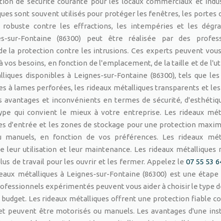
lution de sécurité courante pour les locaux commerciaux et indus
ues sont souvent utilisés pour protéger les fenêtres, les portes 
 robuste contre les effractions, les intempéries et les dégra
nes-sur-Fontaine (86300) peut être réalisée par des profess
e la protection contre les intrusions. Ces experts peuvent vous
à vos besoins, en fonction de l'emplacement, de la taille et de l'ut
lliques disponibles à Leignes-sur-Fontaine (86300), tels que les
es à lames perforées, les rideaux métalliques transparents et les
 avantages et inconvénients en termes de sécurité, d'esthétiq
e type qui convient le mieux à votre entreprise. Les rideaux mét
rtes d'entrée et les zones de stockage pour une protection maxim
u manuels, en fonction de vos préférences. Les rideaux méta
ite leur utilisation et leur maintenance. Les rideaux métalliques
s de travail pour les ouvrir et les fermer. Appelez le
07 55 53 6
ideaux métalliques à Leignes-sur-Fontaine (86300) est une étape 
professionnels expérimentés peuvent vous aider à choisir le type d
 budget. Les rideaux métalliques offrent une protection fiable co
, et peuvent être motorisés ou manuels. Les avantages d'une inst