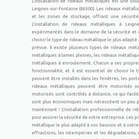
L'installation de rideaux métalliques est une so
Leignes-sur-Fontaine (86300). Les rideaux métalliq
et les zones de stockage, offrant une sécurité
L'installation de rideaux métalliques à Leig
expérimentés dans le domaine de la sécurité et d
choisir le type de rideau métallique le plus adapté 
prévue. Il existe plusieurs types de rideaux méta
métalliques à lames pleines, les rideaux métalliqu
métalliques à enroulement. Chacun a ses propres
fonctionnalité, et il est essentiel de choisir l
peuvent être installés dans les fenêtres, les po
rideaux métalliques peuvent être motorisés o
motorisés sont contrôlés à distance, ce qui facil
sont plus économiques mais nécessitent un peu plu
maintenant ! L'installation professionnelle de r
pour assurer la sécurité de votre entreprise. Les 
métallique le plus adapté à vos besoins et à votre
effractions, les intempéries et les dégradations