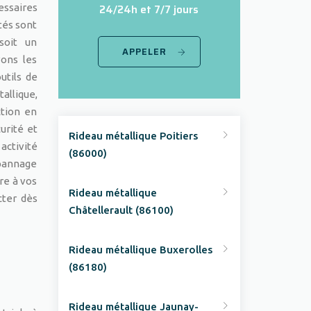
essaires
24/24h et 7/7 jours
tés sont
soit un
APPELER
ons les
utils de
allique,
ction en
urité et
Rideau métallique Poitiers
activité
(86000)
épannage
re à vos
Rideau métallique
cter dès
Châtellerault (86100)
Rideau métallique Buxerolles
(86180)
Rideau métallique Jaunay-