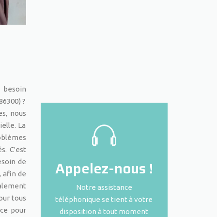
z besoin
86300) ?
es, nous
elle. La
roblèmes
s. C'est
esoin de
Appelez-nous !
 afin de
galement
Notre assistance
our tous
téléphonique se tient à votre
ace pour
disposition à tout moment