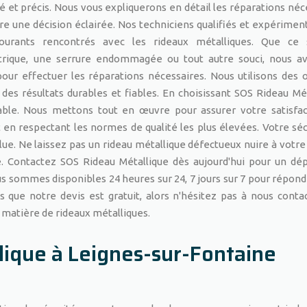
llé et précis. Nous vous expliquerons en détail les réparations néc
dre une décision éclairée. Nos techniciens qualifiés et expérimen
urants rencontrés avec les rideaux métalliques. Que ce 
rique, une serrure endommagée ou tout autre souci, nous av
ur effectuer les réparations nécessaires. Nous utilisons des o
des résultats durables et fiables. En choisissant SOS Rideau Mét
able. Nous mettons tout en œuvre pour assurer votre satisfa
 en respectant les normes de qualité les plus élevées. Votre séc
olue. Ne laissez pas un rideau métallique défectueux nuire à votre 
. Contactez SOS Rideau Métallique dès aujourd'hui pour un d
s sommes disponibles 24 heures sur 24, 7 jours sur 7 pour répond
as que notre devis est gratuit, alors n'hésitez pas à nous conta
 matière de rideaux métalliques.
llique à Leignes-sur-Fontaine