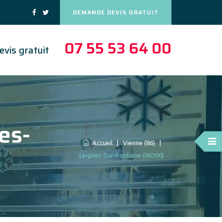
DEMANDE DEVIS GRATUIT
07 55 53 64 00
evis gratuit
es-
Accueil
|
Vienne (86)
|
Leignes-Sur-Fontaine (86300)