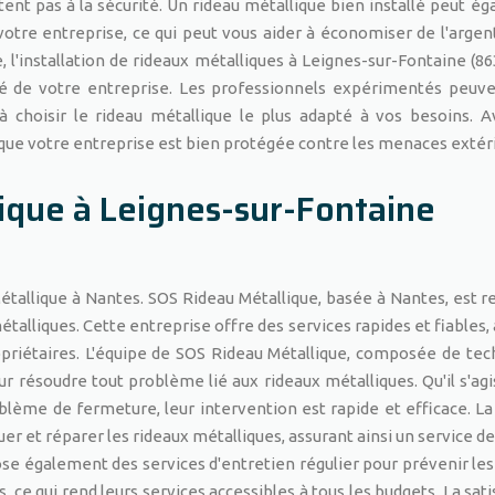
tent pas à la sécurité. Un rideau métallique bien installé peut é
votre entreprise, ce qui peut vous aider à économiser de l'argent
 l'installation de rideaux métalliques à Leignes-sur-Fontaine (86
ité de votre entreprise. Les professionnels expérimentés peuv
à choisir le rideau métallique le plus adapté à vos besoins. 
r que votre entreprise est bien protégée contre les menaces extér
ique à Leignes-sur-Fontaine
tallique à Nantes. SOS Rideau Métallique, basée à Nantes, est 
talliques. Cette entreprise offre des services rapides et fiables,
riétaires. L'équipe de SOS Rideau Métallique, composée de tec
r résoudre tout problème lié aux rideaux métalliques. Qu'il s'agi
blème de fermeture, leur intervention est rapide et efficace. La
r et réparer les rideaux métalliques, assurant ainsi un service de 
ose également des services d'entretien régulier pour prévenir le
, ce qui rend leurs services accessibles à tous les budgets. La sat