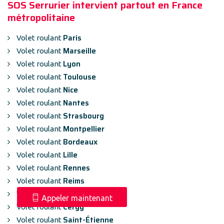
SOS Serrurier intervient partout en France
métropolitaine
Paris
Volet roulant
Marseille
Volet roulant
Lyon
Volet roulant
Toulouse
Volet roulant
Nice
Volet roulant
Nantes
Volet roulant
Strasbourg
Volet roulant
Montpellier
Volet roulant
Bordeaux
Volet roulant
Lille
Volet roulant
Rennes
Volet roulant
Reims
Volet roulant
Le Havre
Volet roulant
Appeler maintenant
Cergy
Volet roulant
Saint-Étienne
Volet roulant